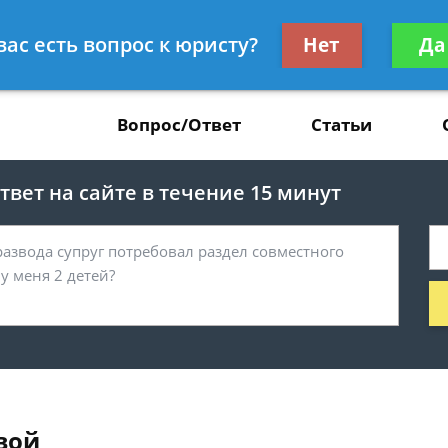
Получите консул
вас есть вопрос к юристу?
Нет
Да
37
бес
Вопрос/Ответ
Статьи
вет на сайте в течение 15 минут
вой