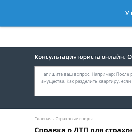
Москва
Санкт-Петербург
У 
8 499 938-41-55
8 812 467-39-
Консультация юриста онлайн. От
Главная
-
Страховые споры
Справка о ДТП для страхо