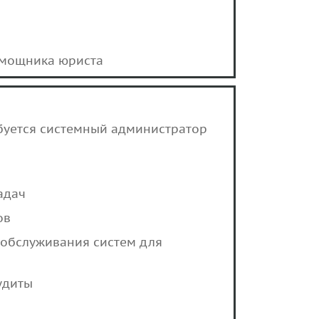
омощника юриста
ебуется системный администратор
адач
ов
 обслуживания систем для
удиты