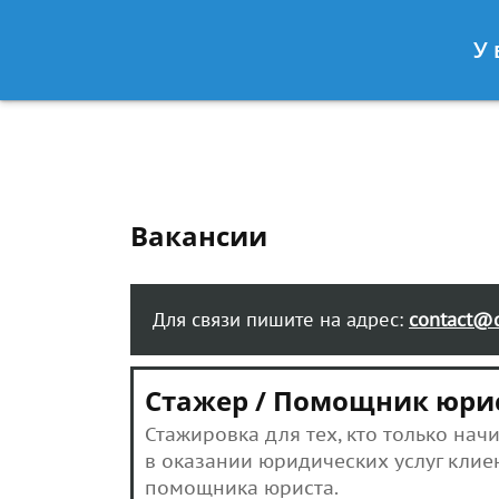
Москва
Санкт-Петербург
У 
8 499 938-41-55
8 812 467-39-
Вакансии
Для связи пишите на адрес:
contact@
Стажер / Помощник юри
Стажировка для тех, кто только нач
в оказании юридических услуг клие
помощника юриста.