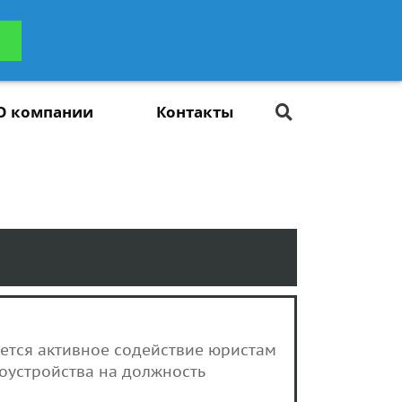
ьтацию
Задать вопрос
платно
О компании
Контакты
уется активное содействие юристам
оустройства на должность