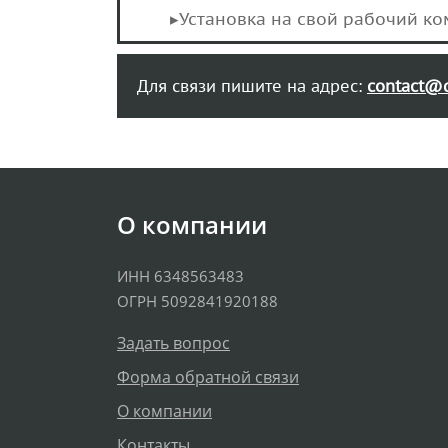
▸Установка на свой рабочий к
Для связи пишите на адрес:
contact@
О компании
ИНН 6348563483
ОГРН 5092841920188
Задать вопрос
Форма обратной связи
О компании
Контакты