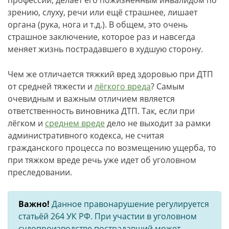
профессии, делает его пожизненным инвалидом по
зрению, слуху, речи или ещё страшнее, лишает
органа (рука, нога и т.д.). В общем, это очень
страшное заключение, которое раз и навсегда
меняет жизнь пострадавшего в худшую сторону.
Чем же отличается тяжкий вред здоровью при ДТП
от средней тяжести и
лёгкого вреда
? Самым
очевидным и важным отличием является
ответственность виновника ДТП. Так, если при
лёгком и
среднем вреде
дело не выходит за рамки
административного кодекса, не считая
гражданского процесса по возмещению ущерба, то
при тяжком вреде речь уже идет об уголовном
преследовании.
Важно!
Данное правонарушение регулируется
статьёй 264 УК РФ. При участии в уголовном
судопроизводстве пострадавший может