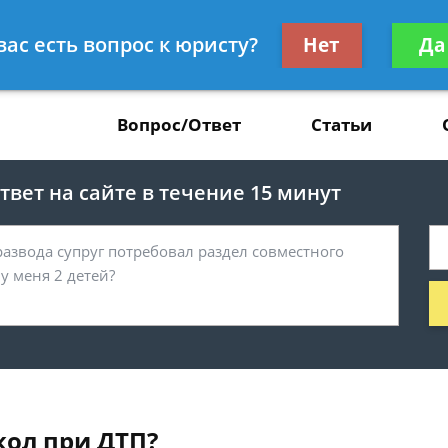
Получите консул
вас есть вопрос к юристу?
Нет
Да
37
бес
Вопрос/Ответ
Статьи
вет на сайте в течение 15 минут
кол при ДТП?