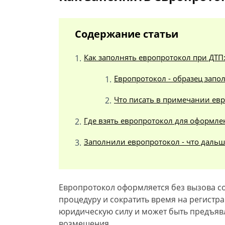
Содержание статьи
Как заполнять европротокол при ДТП:
Европротокол - образец запо
Что писать в примечании ев
Где взять европротокол для оформле
Заполнили европротокол - что дальш
Европротокол оформляется без вызова со
процедуру и сократить время на регистр
юридическую силу и может быть предъяв
возмещения.