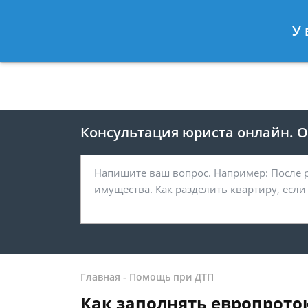
Москва
Санкт-Петербург
У 
8 499 938-41-55
8 812 467-39-
Консультация юриста онлайн. От
Главная
-
Помощь при ДТП
Как заполнять европрото