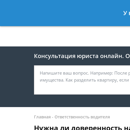
Москва
Санкт-Петербург
У 
8 499 938-41-55
8 812 467-39-
Консультация юриста онлайн. От
Главная
-
Ответственность водителя
Нужна ли доверенность 