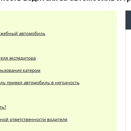
лужебный автомобиль
еля экспедитора
льзование катером
ель привел автомобиль в негодность
ть?
ной ответственности водителя