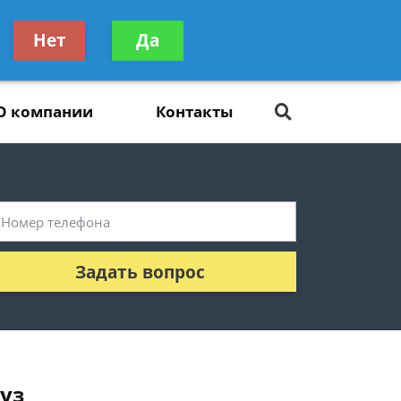
ьтацию
Нет
Да
Задать вопрос
платно
О компании
Контакты
Задать вопрос
уз