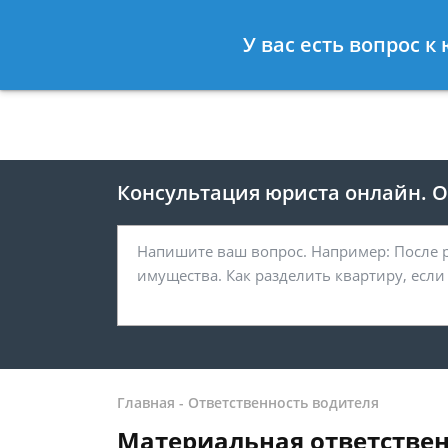
Москва
Санкт-Петербург
У вас есть вопрос 
8 499 938-41-55
8 812 467-39-
Консультация юриста онлайн. От
Главная
-
Ответственность водителя
Материальная ответствен