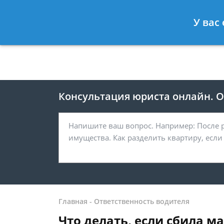
Москва
Санкт-Петербург
У вас
8 499 938-41-55
8 812 467-39-
Консультация юриста онлайн. От
Главная
-
Ответственность водителя
Что делать, если сбила 