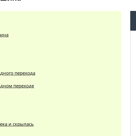
шина
одного перехода
одном переходе
ека и скрылась