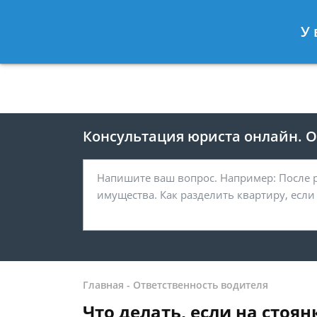
Москва
Санкт-Петербург
У 
8 499 938-41-55
8 812 467-39-
Консультация юриста онлайн. От
Главная
-
Ответственность водителя
Что делать, если на сто