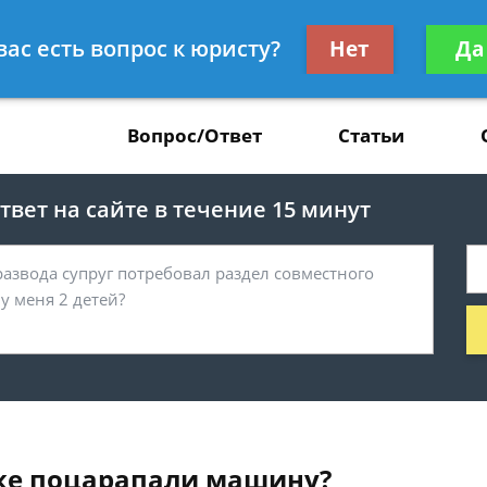
Получите консул
вас есть вопрос к юристу?
Нет
Да
37
бес
Вопрос/Ответ
Статьи
вет на сайте в течение 15 минут
янке поцарапали машину?