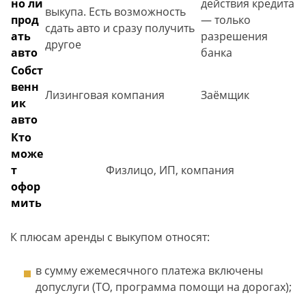
но ли
действия кредита
выкупа. Есть возможность
прод
— только
сдать авто и сразу получить
ать
разрешения
другое
авто
банка
Собст
венн
Лизинговая компания
Заёмщик
ик
авто
Кто
може
т
Физлицо, ИП, компания
офор
мить
К плюсам аренды с выкупом относят:
в сумму ежемесячного платежа включены
допуслуги (ТО, программа помощи на дорогах);