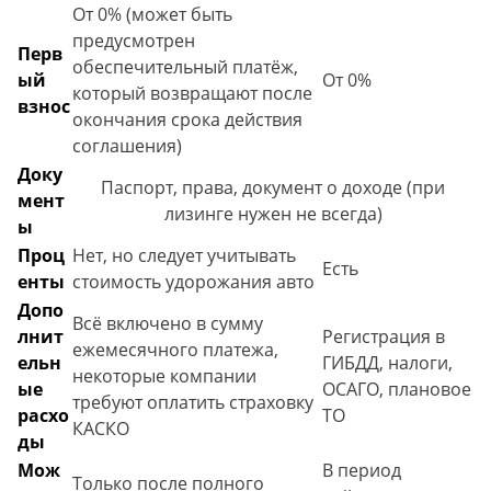
От 0% (может быть
предусмотрен
Перв
обеспечительный платёж,
ый
От 0%
который возвращают после
взнос
окончания срока действия
соглашения)
Доку
Паспорт, права, документ о доходе (при
мент
лизинге нужен не всегда)
ы
Проц
Нет, но следует учитывать
Есть
енты
стоимость удорожания авто
Допо
Всё включено в сумму
лнит
Регистрация в
ежемесячного платежа,
ельн
ГИБДД, налоги,
некоторые компании
ые
ОСАГО, плановое
требуют оплатить страховку
расхо
ТО
КАСКО
ды
Мож
В период
Только после полного