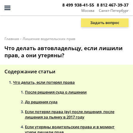
8 499 938-41-55
8 812 467-39-37
Москва
Санкт-Петербург
Задать вопрос
-
Главная
Лишение водительских прав
Что делать автовладельцу, если лишили
прав, а они утеряны?
Содержание статьи
Что делать, если потерял права
После решения суда о лишении
До решения суда
Если потерял права (ву) после лишения, после
лишения за пьянку в 2017 году
Если утеряны водительские права и в момент
утери лишили прав