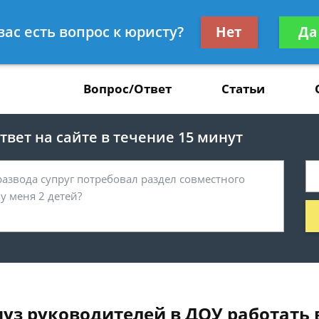
Получите консул
вас есть вопрос к юристу?
Нет
Да
37
бес
Вопрос/Ответ
Статьи
вет на сайте в течение 15 минут
уз руководителей в ДОУ работать 