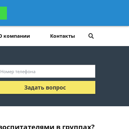
ьтацию
Задать вопрос
платно
О компании
Контакты
Задать вопрос
воспитателями в группах?