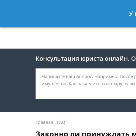
Москва
Санкт-Петербург
У 
8 499 938-41-55
8 812 467-39-
Консультация юриста онлайн. От
Главная
-
FAQ
Законно ли принуждать м