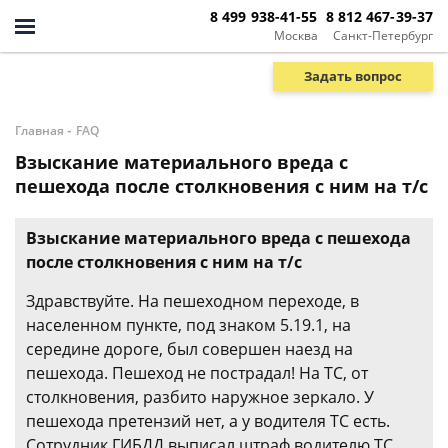
8 499 938-41-55
8 812 467-39-37
Москва
Санкт-Петербург
Задать вопрос
-
Главная
FAQ
Взыскание материального вреда с
пешехода после столкновения с ним на т/с
Взыскание материального вреда с пешехода
после столкновения с ним на т/с
Здравствуйте. На пешеходном переходе, в
населенном пункте, под знаком 5.19.1, на
середине дороге, был совершен наезд на
пешехода. Пешеход не пострадал! На ТС, от
столкновения, разбито наружное зеркало. У
пешехода претензий нет, а у водителя ТС есть.
Сотрудник ГИБДД выписал штраф водителю ТС.