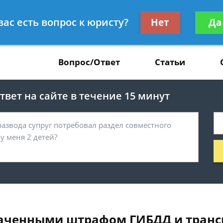
Получите консул
вас есть вопрос к юристу?
Нет
Да
37
бес
Вопрос/Ответ
Статьи
вет на сайте в течение 15 минут
плаченными штрафом ГИБДД и тран