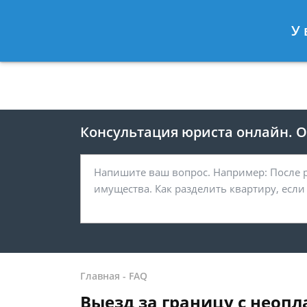
Москва
Санкт-Петербург
У 
8 499 938-41-55
8 812 467-39-
Консультация юриста онлайн. От
Главная
-
FAQ
Выезд за границу с нео