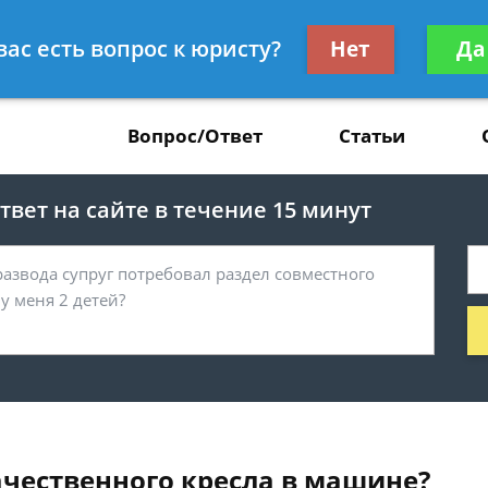
Получите консул
вас есть вопрос к юристу?
Нет
Да
37
бес
Вопрос/Ответ
Статьи
вет на сайте в течение 15 минут
чественного кресла в машине?