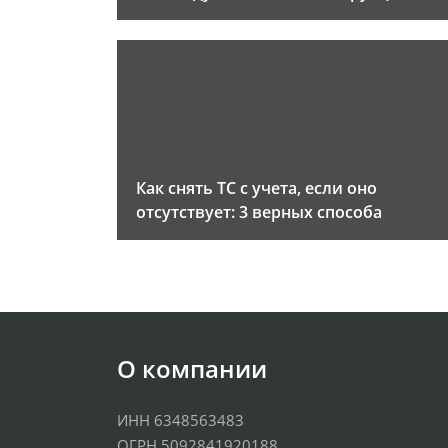
Как снять ТС с учета, если оно
отсутствует: 3 верных способа
О компании
ИНН 6348563483
ОГРН 5092841920188