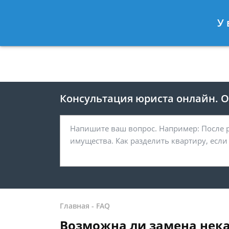
Москва
Санкт-Петербург
У 
8 499 938-41-55
8 812 467-39-
Консультация юриста онлайн. От
Главная
-
FAQ
Возможна ли замена нека