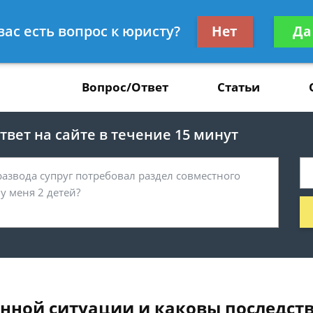
Получите консул
вас есть вопрос к юристу?
Нет
Да
37
бес
Вопрос/Ответ
Статьи
вет на сайте в течение 15 минут
анной ситуации и каковы последст