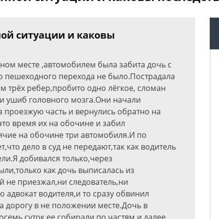
ной ситуации и каковы
нном месте ,автомобилем была забита дочь с
о пешеходного перехода не было.Пострадала
ом трёх ребер,пробито одно лёгкое, сломан
 и ушиб головного мозга.Они начали
а проезжую часть и вернулись обратно на
это время их на обочине и забил
ячие на обочине три автомобиля.И по
,что дело в суд не передают,так как водитель
ели.Я добивался только,через
ыли,только как дочь выписалась из
ей не приезжал,ни следователь,ни
о адвокат водителя,и то сразу обвинил
а дорогу в не положении месте.Дочь в
семь суток,ее собирали по частям,и далее