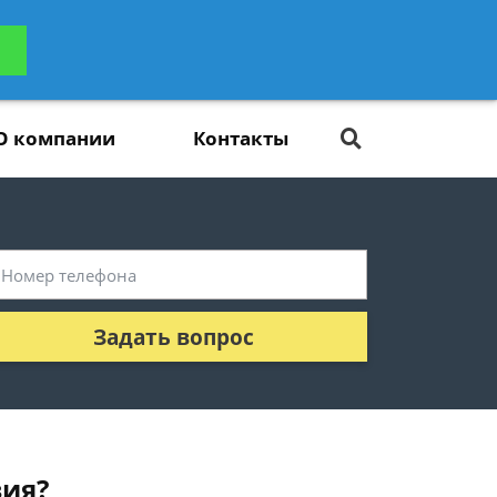
ьтацию
Задать вопрос
платно
О компании
Контакты
Задать вопрос
вия?