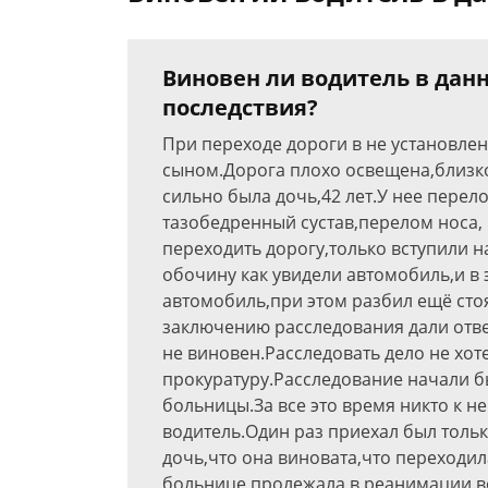
Виновен ли водитель в дан
последствия?
При переходе дороги в не установле
сыном.Дорога плохо освещена,близк
сильно была дочь,42 лет.У нее перел
тазобедренный сустав,перелом носа,
переходить дорогу,только вступили н
обочину как увидели автомобиль,и в 
автомобиль,при этом разбил ещё сто
заключению расследования дали ответ
не виновен.Расследовать дело не хот
прокуратуру.Расследование начали б
больницы.За все это время никто к н
водитель.Один раз приехал был тольк
дочь,что она виновата,что переходил
больнице пролежала в реанимации во