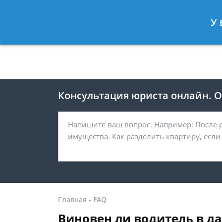
Москва
Санкт-Петербург
У 
8 499 938-41-55
8 812 467-39-
Консультация юриста онлайн. От
Главная
-
FAQ
Виновен ли водитель в д