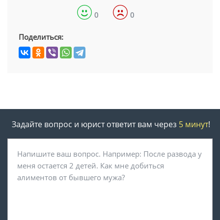
0
0
Поделиться:
Задайте вопрос и юрист ответит вам через
5 минут
!