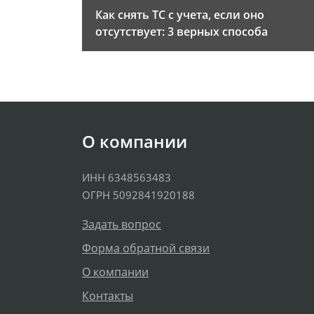
Как снять ТС с учета, если оно
отсутствует: 3 верных способа
О компании
ИНН 6348563483
ОГРН 5092841920188
Задать вопрос
Форма обратной связи
О компании
Контакты