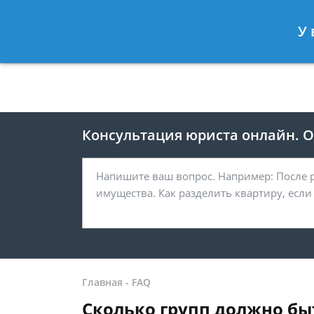
Москва
Санкт-Петербург
У 
8 499 938-41-55
8 812 467-39-
Консультация юриста онлайн. От
Главная
-
FAQ
Сколько групп должно бы