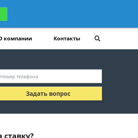
ьтацию
Задать вопрос
платно
О компании
Контакты
Задать вопрос
 ставку?