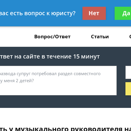
Получите консул
вас есть вопрос к юристу?
Нет
Да
37
бес
Вопрос/Ответ
Статьи
вет на сайте в течение 15 минут
ть у музыкального руководителя на