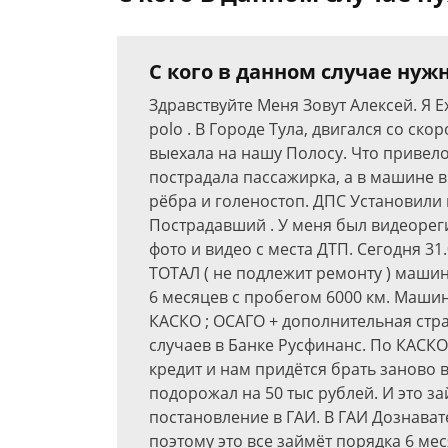
С кого в данном случае нуж
Здравствуйте Меня Зовут Алексей. Я 
polo . В Городе Тула, двигался со ско
выехала на нашу Полосу. Что привел
пострадала пассажирка, а в машине 
рёбра и голеностоп. ДПС Установили в
Пострадавший . У меня был видеореги
фото и видео с места ДТП. Сегодня 3
ТОТАЛ ( не подлежит ремонту ) машин
6 месяцев с пробегом 6000 км. Машин
КАСКО ; ОСАГО + дополнительная стра
случаев в Банке Русфинанс. По КАСК
кредит и нам придётся брать заново
подорожал на 50 тыс рублей. И это за
постановление в ГАИ. В ГАИ Дознава
поэтому это все займёт порядка 6 мес