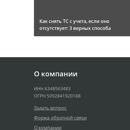
Как снять ТС с учета, если оно
отсутствует: 3 верных способа
О компании
ИНН 6348563483
ОГРН 5092841920188
Задать вопрос
Форма обратной связи
О компании