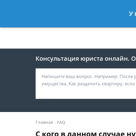
Москва
Санкт-Петербург
У 
8 499 938-41-55
8 812 467-39-
Консультация юриста онлайн. От
Главная
-
FAQ
С кого в данном случае 