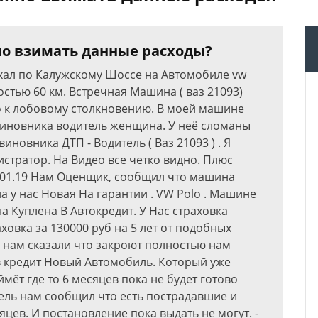
но взимать данные расходы?
Ехал по Калужскому Шоссе на Автомобиле vw
ростью 60 км. Встречная Машина ( ваз 21093)
о к лобовому столкновению. В моей машине
виновника водитель женщина. У неё сломаны
иновника ДТП - Водитель ( Ваз 21093 ) . Я
стратор. На Видео все четко видно. Плюс
1.01.19 Нам Оценщик, сообщил что машина
а у нас Новая На гарантии . VW Polo . Машине
а Куплена В Автокредит. У Нас страховка
ховка за 130000 руб на 5 лет от подобных
О нам сказали что закроют полностью нам
 в кредит Новый Автомобиль. Который уже
ймёт где то 6 месяцев пока не будет готово
тель нам сообщил что есть пострадавшие и
яцев. И постановление пока выдать не могут. -