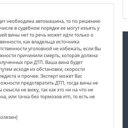
удет необходима автомашина, то по решению
числе в судебном порядке ее могут изъять у
шей вины нет то речь может идти только о
венности, как владельца источника
ственности уголовной не избежать, если Вы
жности причинили смерть, которая должна
олученных при ДТП. Ваша вина будет
путем исходя из обстановки, скорости
едиста и прочее. Эксперт может Вас
ожности предотвратить ДТП, тогда вины не
 смысла не вижу, так как это ни на что не
на, или тачка без тормозов итп, то есть не
полезен)