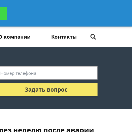
ьтацию
Задать вопрос
платно
О компании
Контакты
Задать вопрос
ерез неделю после аварии