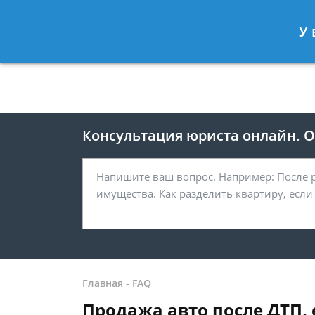
Москва
Санкт-Петербург
У 
8 499 938-41-55
8 812 467-39-
Консультация юриста онлайн. От
Главная
-
FAQ
Продажа авто после ДТП, 