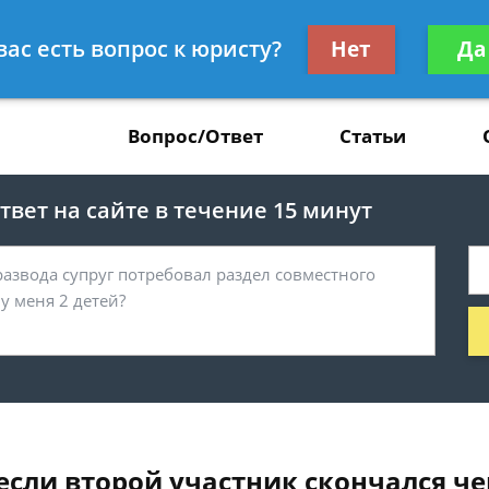
Получите консул
вас есть вопрос к юристу?
Нет
Да
37
бес
Вопрос/Ответ
Статьи
вет на сайте в течение 15 минут
если второй участник скончался ч