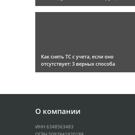
Как снять ТС с учета, если оно
отсутствует: 3 верных способа
О компании
ИНН 6348563483
ОГРН 5092841920188