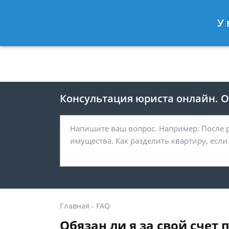
Москва
Санкт-Петербург
У 
8 499 938-41-55
8 812 467-39-
Консультация юриста онлайн. От
Главная
-
FAQ
Обязан ли я за свой счет