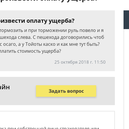
роизвести оплату ущерба?
тормозить и при торможении руль повело и я
ешехода слева. С пешехода договорились чтоб
 осаго, а у Тойоты каско и как мне тут быть?
платить стоимость ущерба?
25 октября 2018 г. 11:50
айн
Задать вопрос
вка при собственной вине страхователя или