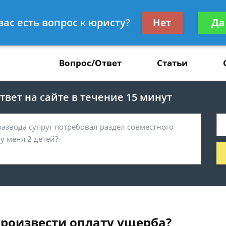
Получите консул
вас есть вопрос к юристу?
Нет
Да
37
бес
Вопрос/Ответ
Статьи
вет на сайте в течение 15 минут
 произвести оплату ущерба?