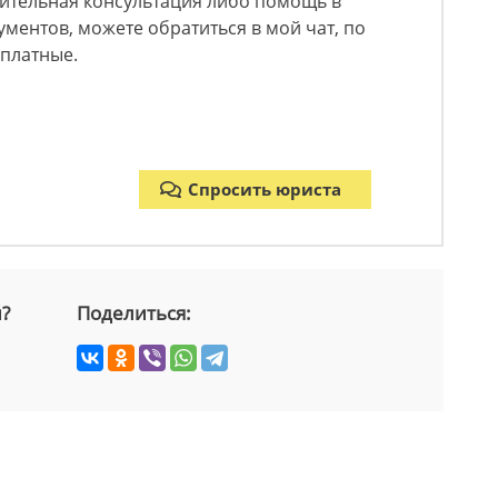
ительная консультация либо помощь в
ментов, можете обратиться в мой чат, по
 платные.
Спросить юриста
й?
Поделиться: