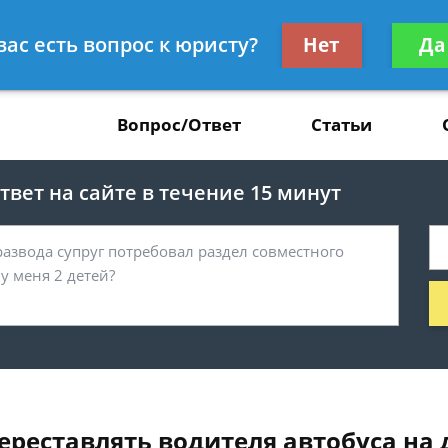
Получите консул
вас есть вопрос к юристу?
Нет
Да
37
бес
Вопрос/Ответ
Статьи
вет на сайте в течение 15 минут
ереставлять водителя автобуса на