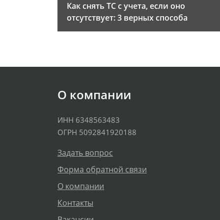
Как снять ТС с учета, если оно
отсутствует: 3 верных способа
О компании
ИНН 6348563483
ОГРН 5092841920188
Задать вопрос
Форма обратной связи
О компании
Контакты
Вакансии