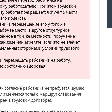
ществлен перевод работника на
гому работодателю. При этом трудовой
ту работы прекращается (пункт 5 части
его Кодекса).
отника перемещение его у того же
абочее место, в другое структурное
енное в той же местности, поручение
анизме или агрегате, если это не влечет
еделенных сторонами условий трудового
и перемещать работника на работу,
по состоянию здоровья.
ях согласие работника не требуется, думаю,
если меняется только маршрут следования
рен в трудовом договоре).