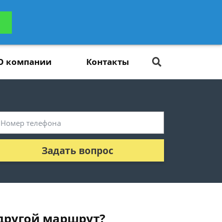
ьтацию
Задать вопрос
платно
О компании
Контакты
Задать вопрос
 другой маршрут?