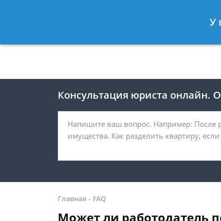
Москва
Санкт-Петербург
У 
8 499 938-41-55
8 812 467-39-
Консультация юриста онлайн. От
Главная
-
FAQ
Может ли работодатель п