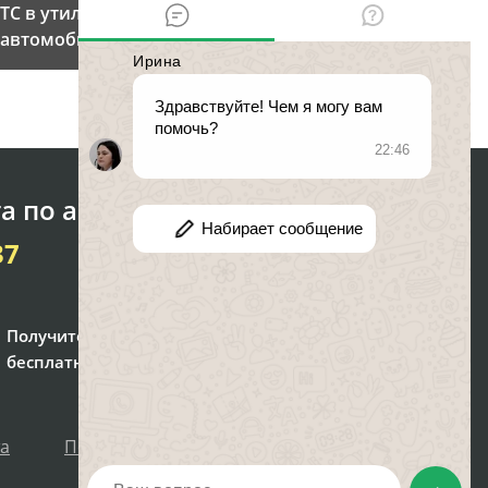
ТС в утиль: как утилизировать
автомобиль?
а по автоправу
37
Получите консультацию
бесплатно
та
Политика персональных данных