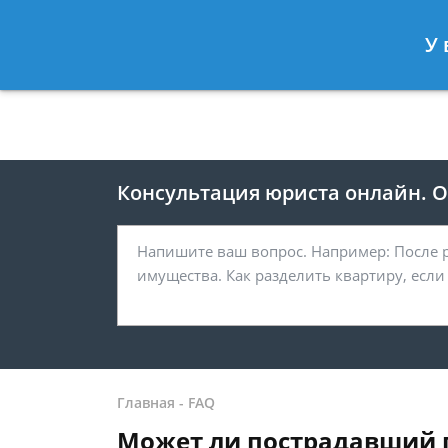
Москва
Санкт-Петербург
У 
8 499 938-41-55
8 812 467-39-
Консультация юриста онлайн. От
Главная
-
FAQ
Может ли пострадавший по