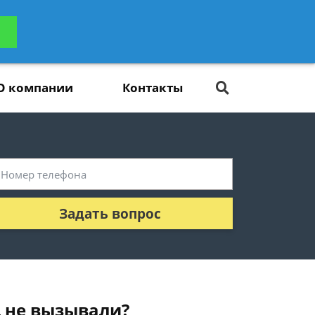
ьтацию
Задать вопрос
платно
О компании
Контакты
Задать вопрос
Д не вызывали?