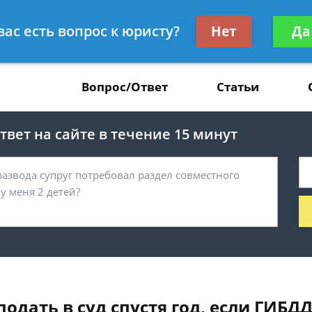
Получите консул
вас есть вопрос к юристу?
Нет
Да
37
бес
Вопрос/Ответ
Статьи
вет на сайте в течение 15 минут
дать в суд спустя год, если ГИБД