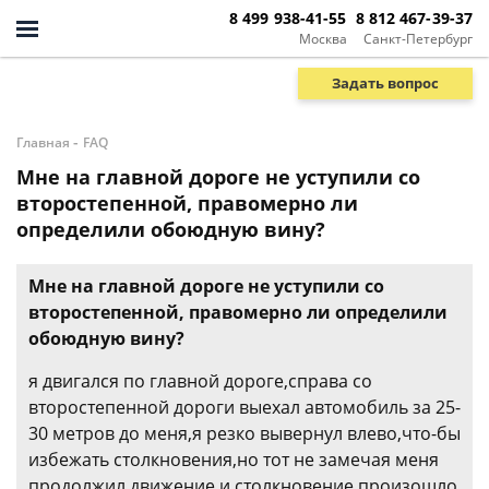
8 499 938-41-55
8 812 467-39-37
Москва
Санкт-Петербург
Задать вопрос
-
Главная
FAQ
Мне на главной дороге не уступили со
второстепенной, правомерно ли
определили обоюдную вину?
Мне на главной дороге не уступили со
второстепенной, правомерно ли определили
обоюдную вину?
я двигался по главной дороге,справа со
второстепенной дороги выехал автомобиль за 25-
30 метров до меня,я резко вывернул влево,что-бы
избежать столкновения,но тот не замечая меня
продолжил движение и столкновение произошло