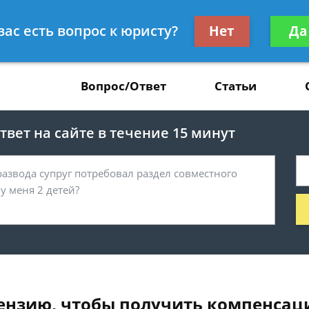
Получите консул
вас есть вопрос к юристу?
Нет
Да
37
бес
Вопрос/Ответ
Статьи
вет на сайте в течение 15 минут
тензию, чтобы получить компенса