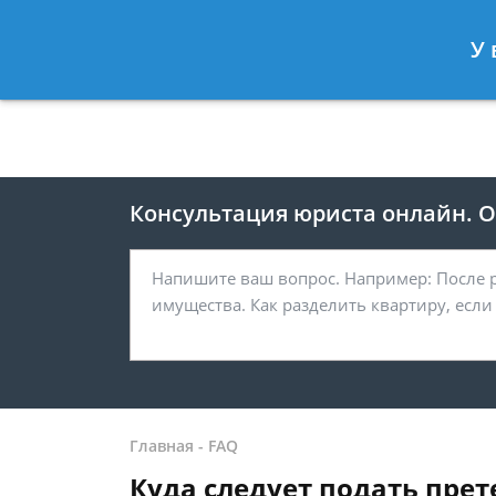
Москва
Санкт-Петербург
У 
8 499 938-41-55
8 812 467-39-
Консультация юриста онлайн. От
Главная
-
FAQ
Куда следует подать пре