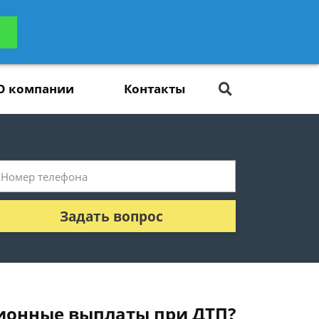
ьтацию
Задать вопрос
платно
О компании
Контакты
Задать вопрос
ционные выплаты при ДТП?