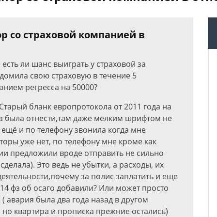
р со страховой компанией в
 есть ли шанс выиграть у страховой за
едомила свою страховую в течение 5
анием регресса на 50000?
 Старый бланк европротокола от 2011 года на
а была отнести,там даже мелким шрифтом не
м ещё и по телефону звонила когда мне
торы уже нет, по телефону мне кроме как
ии предложили вроде отправить не сильно
сделала). Это ведь не убытки, а расходы, их
еятельности,почему за полис заплатить и еще
в 14 фз об осаго добавили? Или может просто
 ( авария была два года назад в другом
, но квартира и прописка прежние остались)