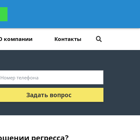
ьтацию
Задать вопрос
платно
О компании
Контакты
Задать вопрос
ошении регресса?