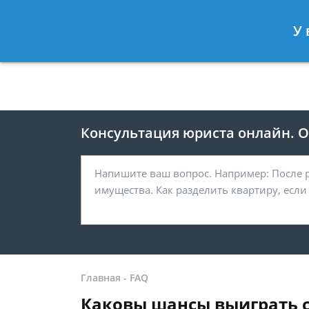
Москва
Санкт-Петербург
У 
8 499 938-41-55
8 812 467-39-
Консультация юриста онлайн. От
Главная
-
FAQ
Каковы шансы выиграть с