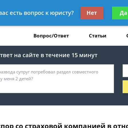
Получите консул
вас есть вопрос к юристу?
Нет
Да
37
бес
Вопрос/Ответ
Статьи
вет на сайте в течение 15 минут
пор со страховой компанией в отн