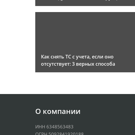
Как снять ТС с учета, если оно
отсутствует: 3 верных способа
О компании
ИНН 6348563483
ОГРН 5092841920188