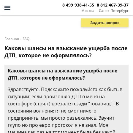
8 499 938-41-55
8 812 467-39-37
Москва
Санкт-Петербург
Задать вопрос
-
Главная
FAQ
Каковы шансы на взыскание ущерба после
ДТП, которое не оформлялось?
Каковы шансы на взыскание ущерба после
ДТП, которое не оформлялось?
Здравствуйте. Подскажите пожалуйста как быть в
ситуации: если произошло ДТП в меня на
светофоре (стоял ) врезался сзади "товарищ" . В
состоянии волнения я не смог ничего
предпринять. мы просто разъехались. Звучит
глупо но про евро протокол я не знал. Моя
машина как раз на тот момент была без какой