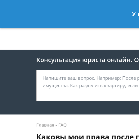
Москва
Санкт-Петербург
У 
8 499 938-41-55
8 812 467-39-
Консультация юриста онлайн. От
Главная
-
FAQ
Каковы мои права после 