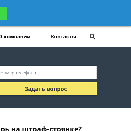
ьтацию
Задать вопрос
платно
О компании
Контакты
Задать вопрос
рь на штраф-стоянке?