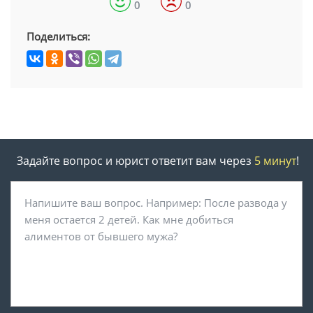
0
0
Поделиться:
Задайте вопрос и юрист ответит вам через
5 минут
!