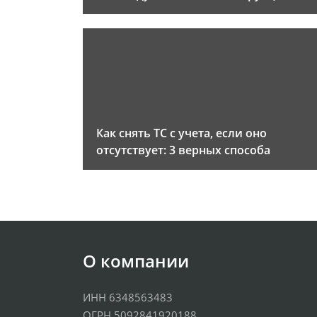
Как снять ТС с учета, если оно
отсутствует: 3 верных способа
О компании
ИНН 6348563483
ОГРН 5092841920188