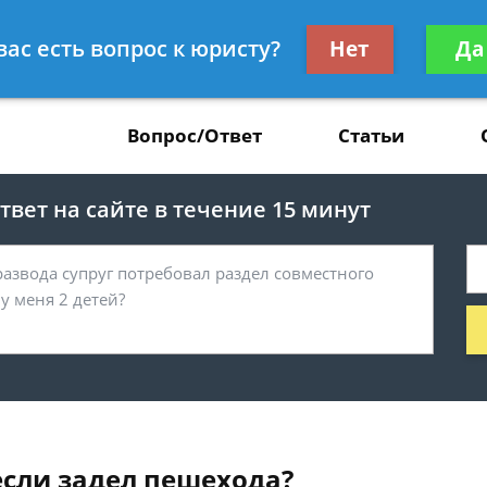
Получите консул
вас есть вопрос к юристу?
Нет
Да
37
бес
Вопрос/Ответ
Статьи
вет на сайте в течение 15 минут
если задел пешехода?