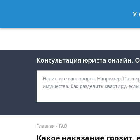
Москва
Санкт-Петербург
У 
8 499 938-41-55
8 812 467-39-
Консультация юриста онлайн. От
Главная
-
FAQ
Какое наказание грозит, 