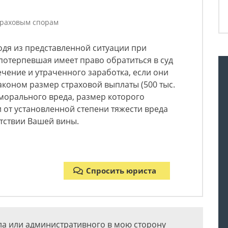
траховым спорам
ходя из представленной ситуации при
потерпевшая имеет право обратиться в суд
ечение и утраченного заработка, если они
коном размер страховой выплаты (500 тыс.
 морального вреда, размер которого
и от установленной степени тяжести вреда
тствии Вашей вины.
Спросить юриста
ела или административного в мою сторону