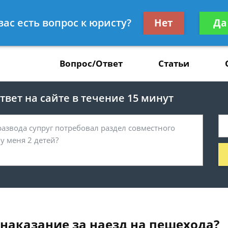
Получите консул
вас есть вопрос к юристу?
Нет
Да
37
бес
Вопрос/Ответ
Статьи
вет на сайте в течение 15 минут
 наказание за наезд на пешехода?