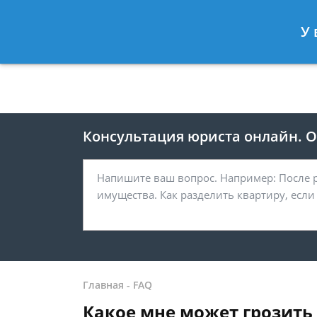
Москва
Санкт-Петербург
У 
8 499 938-41-55
8 812 467-39-
Консультация юриста онлайн. От
Главная
-
FAQ
Какое мне может грозить