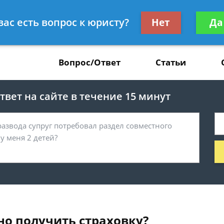
Получите консул
вас есть вопрос к юристу?
Нет
Да
37
бес
Вопрос/Ответ
Статьи
вет на сайте в течение 15 минут
но получить страховку?