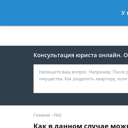
Москва
Санкт-Петербург
У 
8 499 938-41-55
8 812 467-39-
Консультация юриста онлайн. От
Главная
-
FAQ
Как в данном случае мож