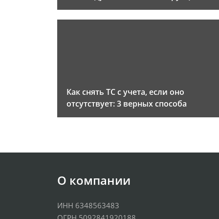
Как снять ТС с учета, если оно
отсутствует: 3 верных способа
О компании
ИНН 6348563483
ОГРН 5092841920188