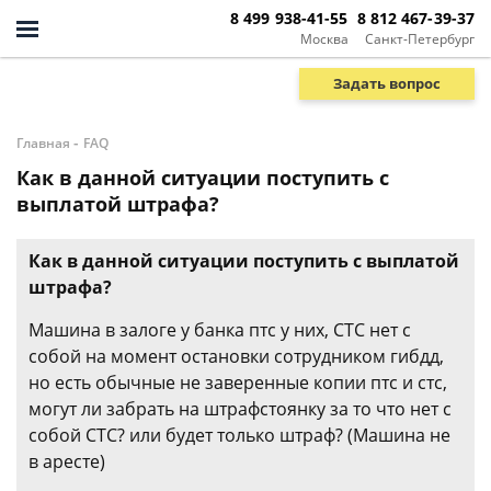
8 499 938-41-55
8 812 467-39-37
Москва
Санкт-Петербург
Задать вопрос
-
Главная
FAQ
Как в данной ситуации поступить с
выплатой штрафа?
Как в данной ситуации поступить с выплатой
штрафа?
Машина в залоге у банка птс у них, СТС нет с
собой на момент остановки сотрудником гибдд,
но есть обычные не заверенные копии птс и стс,
могут ли забрать на штрафстоянку за то что нет с
собой СТС? или будет только штраф? (Машина не
в аресте)