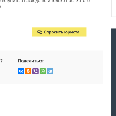
 вступить в наследство и только после этого
б
Спросить юриста
й?
Поделиться: