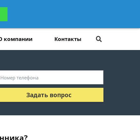
ьтацию
Задать вопрос
платно
О компании
Контакты
Задать вопрос
енника?