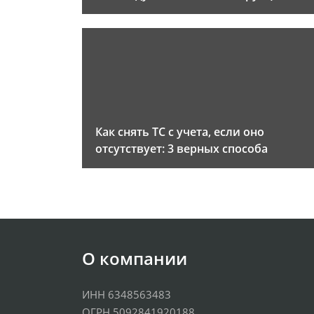
Как снять ТС с учета, если оно
отсутствует: 3 верных способа
О компании
ИНН 6348563483
ОГРН 5092841920188