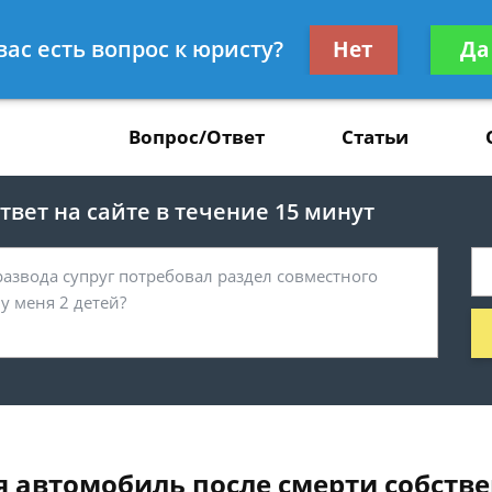
Получите консул
вас есть вопрос к юристу?
Нет
Да
37
бес
Вопрос/Ответ
Статьи
вет на сайте в течение 15 минут
я автомобиль после смерти собств