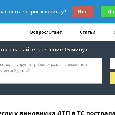
Получите консул
вас есть вопрос к юристу?
Нет
Да
37
бес
Вопрос/Ответ
Статьи
вет на сайте в течение 15 минут
если у виновника ДТП в ТС пострад