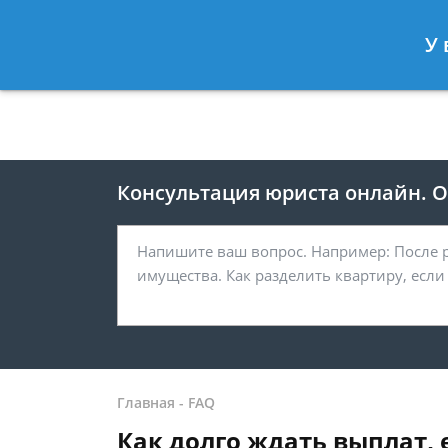
Москва
Санкт-Петербург
У 
8 499 938-41-55
8 812 467-39-
Консультация юриста онлайн. От
Главная
-
FAQ
Как долго ждать выплат, 