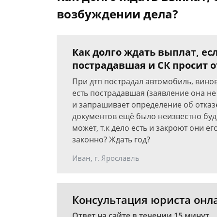
возбуждении дела?
Как долго ждать выплат, ес
пострадавшая и СК просит о
При дтп пострадал автомобиль, виновн
есть пострадавшая (заявление она не
и запрашивает определение об отказ
документов ещё было неизвестно будет
может, т.к дело есть и закроют они ег
законно? Ждать год?
Иван, г. Ярославль
Консультация юриста онл
Ответ на сайте в течении 15 минут