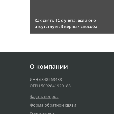
Как снять ТС с учета, если оно
отсутствует: 3 верных способа
О компании
ИНН 6348563483
ОГРН 5092841920188
Задать вопрос
Форма обратной связи
О компании