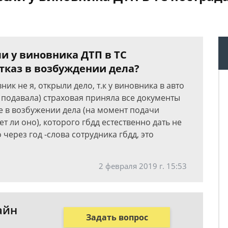
ли у виновника ДТП в ТС
тказ в возбуждении дела?
ик не я, открыли дело, т.к у виновника в авто
 подавала) страховая приняла все документы
е в возбужении дела (на момент подачи
 ли оно), которого гбдд естественно дать не
о через год -слова сотрудника гбдд, это
2 февраля 2019 г. 15:53
айн
Задать вопрос