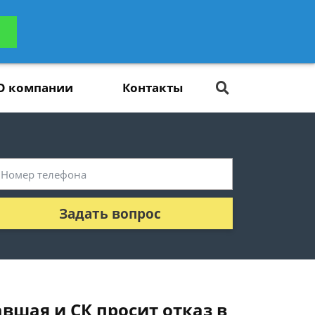
ьтацию
Задать вопрос
платно
О компании
Контакты
Задать вопрос
авшая и СК просит отказ в