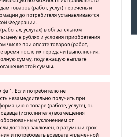
спечивающую возможность их правильного
ам товаров (работ, услуг) перечень и
рмации до потребителя устанавливаются
кой Федерации.
(работах, услугах) в обязательном
ь: цену в рублях и условия приобретения
 том числе при оплате товаров (работ,
ое время после их передачи (выполнения,
 полную сумму, подлежащую выплате
погашения этой суммы.
о фз 1. Если потребителю не
сть незамедлительно получить при
ормацию о товаре (работе, услуге), он
родавца (исполнителя) возмещения
еобоснованным уклонением от
если договор заключен, в разумный срок
нения и потребовать возврата уплаченной