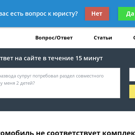
Получите консул
вас есть вопрос к юристу?
Нет
Да
37
бес
Вопрос/Ответ
Статьи
вет на сайте в течение 15 минут
втомобиль не соответствует компле