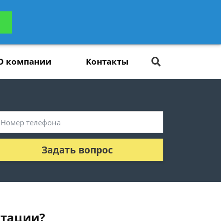
ьтацию
Задать вопрос
платно
О компании
Контакты
Задать вопрос
ктации?