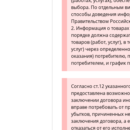
(работах, услугах), обе
выбора. По отдельным вид
способы доведения инфо
Правительством Российс
2. Информация о товарах 
порядке должна содержат
товаров (работ, услуг), в
услуг) через определенн
оказания) потребителю,
потребителем, и график 
Согласно ст.12 указанног
предоставлена возможно
заключении договора инф
вправе потребовать от п
убытков, причиненных н
заключения договора, а 
отказаться от его испол