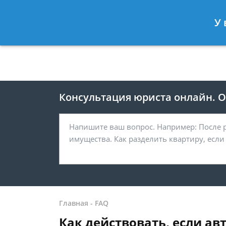
Москва
Санкт-Петербург
У 
8 499 938-41-55
8 812 467-39-
Консультация юриста онлайн. От
Главная
-
FAQ
Как действовать, если а