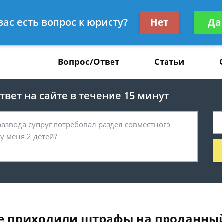
Получите консул
вас есть вопрос к юристу?
Нет
Да
37
бес
Вопрос/Ответ
Статьи
вет на сайте в течение 15 минут
не приходили штрафы на проданны