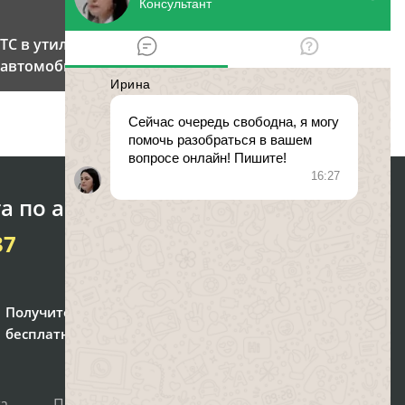
ТС в утиль: как утилизировать
автомобиль?
а по автоправу
37
Получите консультацию
бесплатно
та
Политика персональных данных