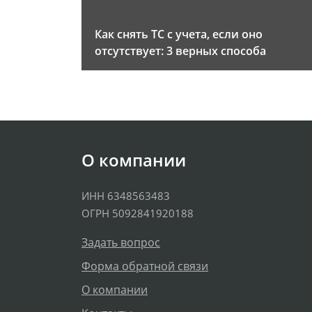
Как снять ТС с учета, если оно
отсутствует: 3 верных способа
О компании
ИНН 6348563483
ОГРН 5092841920188
Задать вопрос
Форма обратной связи
О компании