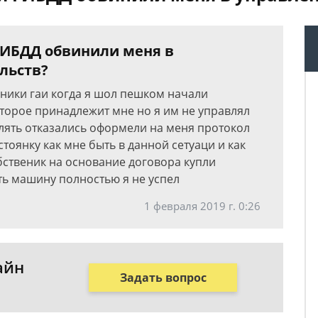
 ГИБДД обвинили меня в
льств?
дники гаи когда я шол пешком начали
оторое принадлежит мне но я им не управлял
влять отказались оформели на меня протокол
 стоянку как мне быть в данной сетуаци и как
обственик на основание договора купли
ть машину полностью я не успел
1 февраля 2019 г. 0:26
айн
Задать вопрос