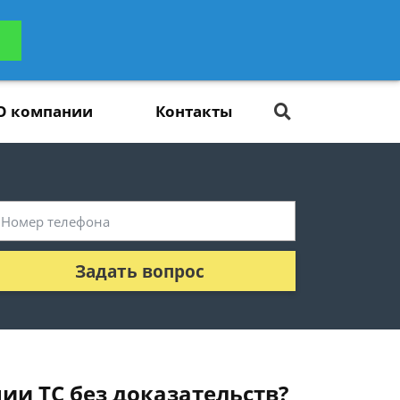
ьтацию
Задать вопрос
платно
О компании
Контакты
Задать вопрос
ии ТС без доказательств?