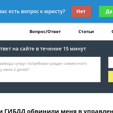
Получите консул
вас есть вопрос к юристу?
Нет
Да
37
бес
Вопрос/Ответ
Статьи
вет на сайте в течение 15 минут
и ГИБДД обвинили меня в управлен