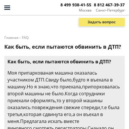
8 499 938-41-55
8 812 467-39-37
Москва
Санкт-Петербург
Задать вопрос
-
Главная
FAQ
Как быть, если пытаются обвинить в ДТП?
Как быть, если пытаются обвинить в ДТП?
Моя припаркованая машина оказалась
участником ДТП.Свиду было,будто я въехала в
машину.Но я знаю,что приехала,припорковалась
второй машины не было.Когда сотрудники
приехали оформлять,то у второй машины
оказались повреждения свежие спереди,т.е была
третья,которая сдвинута его,а он въехал в
меня.Предлагала искать вместе
виновного,смотреть регистраторы.Сначало он