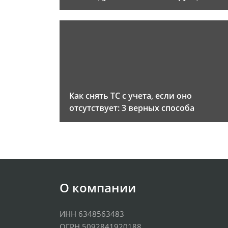
Как снять ТС с учета, если оно
отсутствует: 3 верных способа
О компании
ИНН 6348563483
ОГРН 5092841920188