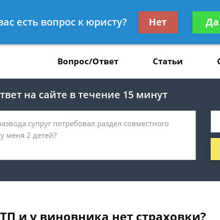
Получите консул
вас есть вопрос к юристу?
Нет
Да
37
бес
Вопрос/Ответ
Статьи
вет на сайте в течение 15 минут
ДТП и у виновника нет страховки?