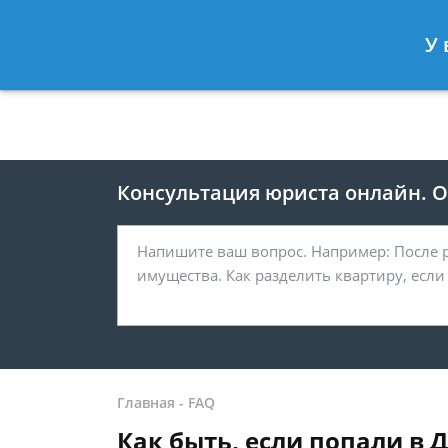
Москва
Санкт-Петербург
У 
8 499 938-41-55
8 812 467-39-
Консультация юриста онлайн. От
Главная
-
FAQ
Как быть, если попали в 