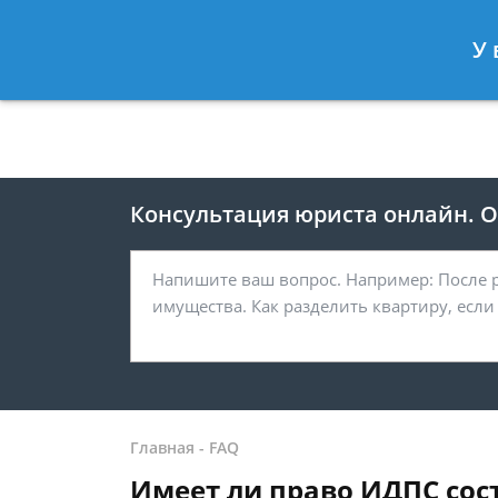
Москва
Санкт-Петербург
У 
8 499 938-41-55
8 812 467-39-
Консультация юриста онлайн. От
Главная
-
FAQ
Имеет ли право ИДПС сос