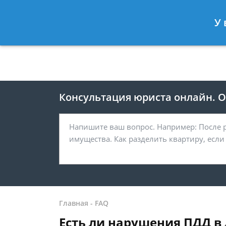
Москва
Санкт-Петербург
У 
8 499 938-41-55
8 812 467-39-
Консультация юриста онлайн. От
Главная
-
FAQ
Есть ли нарушения ПДД в