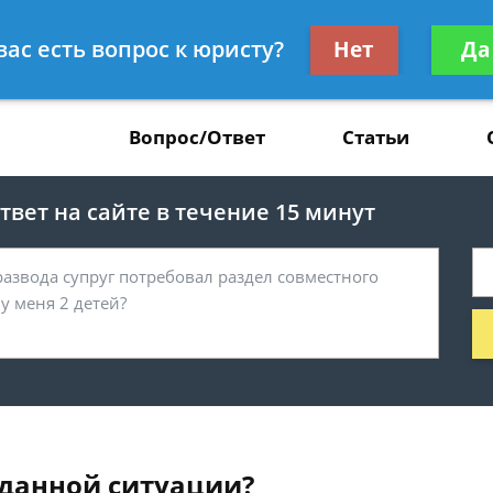
Получите консул
вас есть вопрос к юристу?
Нет
Да
37
бес
Вопрос/Ответ
Статьи
вет на сайте в течение 15 минут
 данной ситуации?