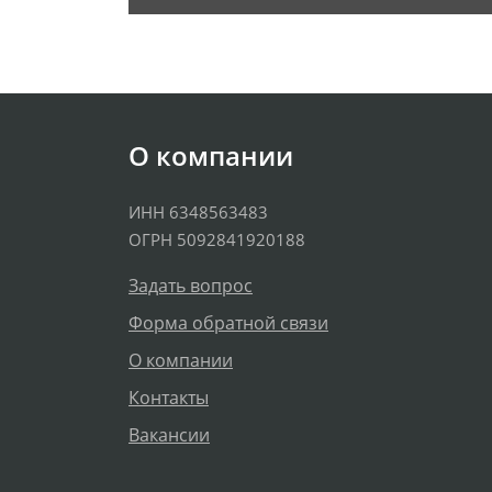
О компании
ИНН 6348563483
ОГРН 5092841920188
Задать вопрос
Форма обратной связи
О компании
Контакты
Вакансии