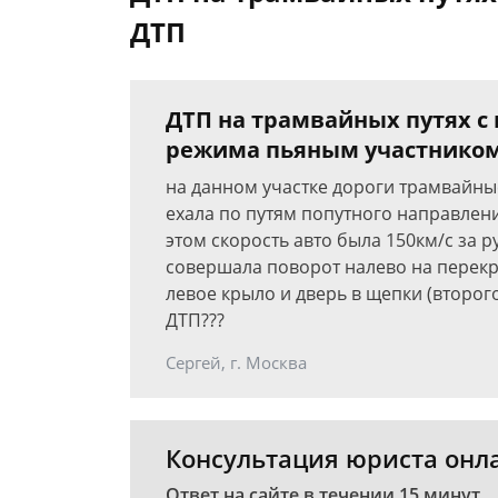
ДТП
ДТП на трамвайных путях с
режима пьяным участнико
на данном участке дороги трамвайн
ехала по путям попутного направлен
этом скорость авто была 150км/с за 
совершала поворот налево на перекрё
левое крыло и дверь в щепки (второг
ДТП???
Сергей, г. Москва
Консультация юриста онл
Ответ на сайте в течении 15 минут