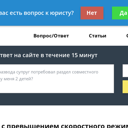
Получите консул
вас есть вопрос к юристу?
Нет
Да
37
бес
Вопрос/Ответ
Статьи
вет на сайте в течение 15 минут
х с превышением скоростного реж