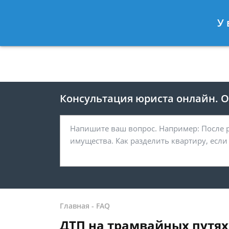
Москва
Санкт-Петербург
У 
8 499 938-41-55
8 812 467-39-
Консультация юриста онлайн. От
Главная
-
FAQ
ДТП на трамвайных путя