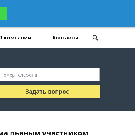
ьтацию
Задать вопрос
платно
О компании
Контакты
Задать вопрос
има пьяным участником