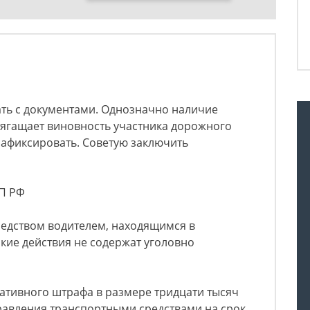
ать с документами. Однозначно наличие
тягащает виновность участника дорожного
 зафиксировать. Советую заключить
АП РФ
едством водителем, находящимся в
акие действия не содержат уголовно
ативного штрафа в размере тридцати тысяч
равления транспортными средствами на срок