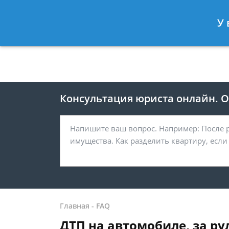
Москва
Санкт-Петербург
У 
8 499 938-41-55
8 812 467-39-
Консультация юриста онлайн. От
Главная
-
FAQ
ДТП на автомобиле, за ру