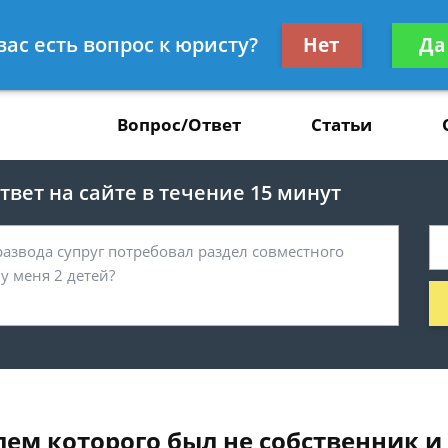
Получите консул
вас есть вопрос к юристу?
Нет
Да
37
бес
Вопрос/Ответ
Статьи
вет на сайте в течение 15 минут
лем которого был не собственник и