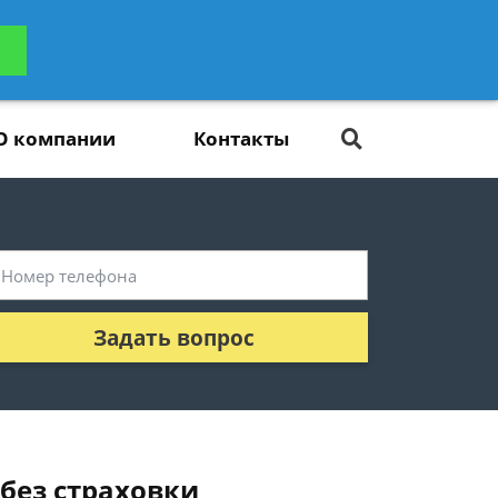
ьтацию
Задать вопрос
платно
О компании
Контакты
Задать вопрос
 без страховки