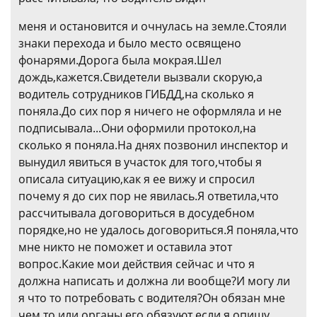
меня и остановится и очнулась на земле.Стояли
знаки перехода и было место освящено
фонарями.Дорога была мокрая.Шел
дождь,кажется.Свидетели вызвали скорую,а
водитель сотрудников ГИБДД,на сколько я
поняла.До сих пор я ничего не оформляла и не
подписывала...Они оформили протокол,на
сколько я поняла.На днях позвонил инспектор и
вынудил явиться в участок для того,чтобы я
описала ситуацию,как я ее вижу и спросил
почему я до сих пор не явилась.Я ответила,что
рассчитывала договориться в досудебном
порядке,но не удалось договориться.Я поняла,что
мне никто не поможет и оставила этот
вопрос.Какие мои действия сейчас и что я
должна написать и должна ли вообще?И могу ли
я что то потребовать с водителя?Он обязан мне
чем то или органы его обязуют,если я опишу