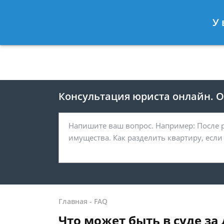
Москва
Санкт-Петербург
У 
8 499 938-41-55
8 812 467-39-
Консультация юриста онлайн. От
Главная
-
FAQ
Что может быть в суде за