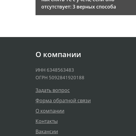
отсутствует: 3 верных способа
О компании
ИНН 6348563483
ОГРН 5092841920188
Задать вопрос
Форма обратной связи
О компании
Контакты
Вакансии