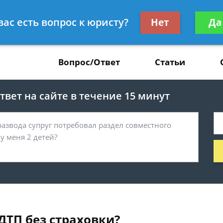
Получите консул
вас есть вопрос к юристу?
Нет
Да
37
бес
Вопрос/Ответ
Статьи
вет на сайте в течение 15 минут
 ДТП без страховки?