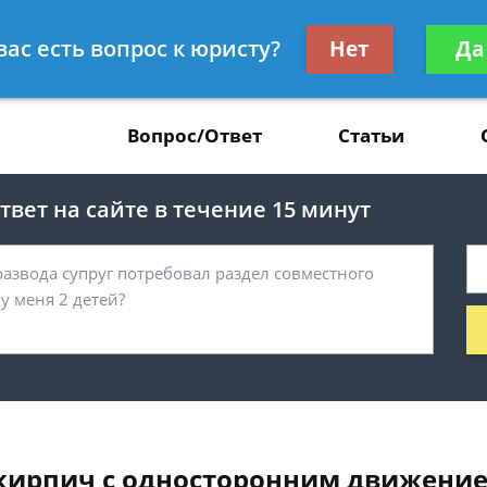
Получите консул
вас есть вопрос к юристу?
Нет
Да
37
бес
Вопрос/Ответ
Статьи
вет на сайте в течение 15 минут
д кирпич с односторонним движени