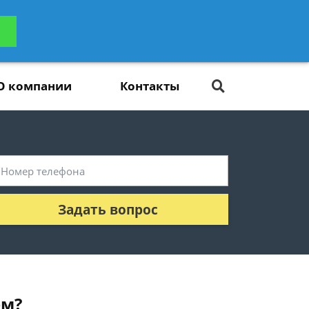
ьтацию
Задать вопрос
платно
О компании
Контакты
Задать вопрос
ем?