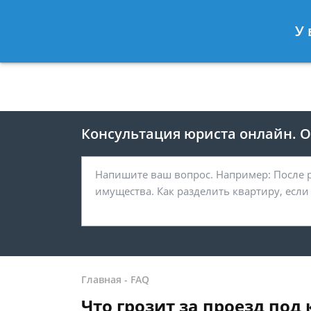
Москва
Санкт-Петербург
У 
8 499 938-41-55
8 812 467-39-
Консультация юриста онлайн. От
Главная
-
FAQ
Что грозит за проезд по