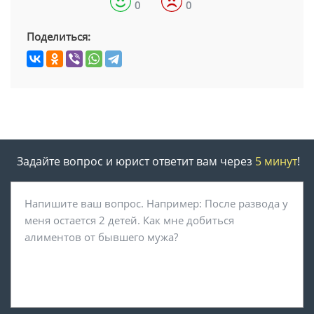
0
0
Поделиться:
Задайте вопрос и юрист ответит вам через
5 минут
!