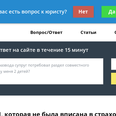
Получите консул
вас есть вопрос к юристу?
Нет
Да
37
бес
Вопрос/Ответ
Статьи
вет на сайте в течение 15 минут
, которая не была вписана в страхо