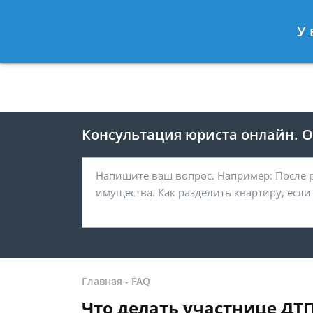
Москва
Санкт-Петербург
У 
8 499 938-41-55
8 812 467-39-
Консультация юриста онлайн. От
Главная
-
FAQ
Что делать участнице ДТП