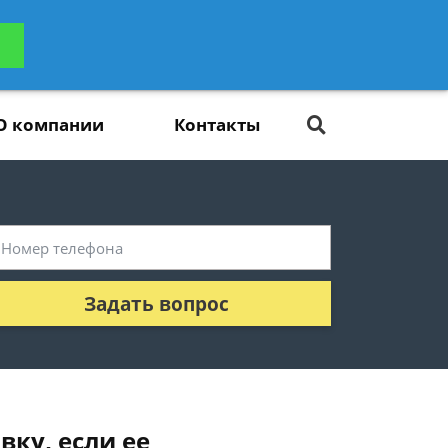
ьтацию
Задать вопрос
платно
О компании
Контакты
Задать вопрос
вку, если ее