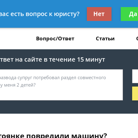
Получите консул
вас есть вопрос к юристу?
Нет
Да
37
бес
Вопрос/Ответ
Статьи
вет на сайте в течение 15 минут
остоянке повредили машину?