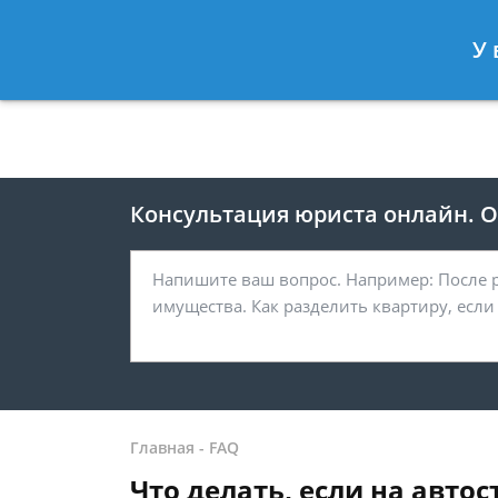
Москва
Санкт-Петербург
У 
8 499 938-41-55
8 812 467-39-
Консультация юриста онлайн. От
Главная
-
FAQ
Что делать, если на авт