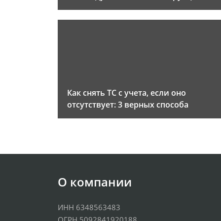
Как снять ТС с учета, если оно
отсутствует: 3 верных способа
О компании
ИНН 6348563483
ОГРН 5092841920188