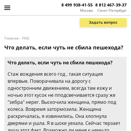
8 499 938-41-55
8 812 467-39-37
Москва
Санкт-Петербург
Задать вопрос
-
Главная
FAQ
Что делать, если чуть не сбила пешехода?
Что делать, если чуть не сбила пешехода?
Стаж вождения всего год , такая ситуация
впервые. Поворачивала на дорогу с
одностронним движением, всегда там езжу и
ночью этот кусок не пподсвечивается сразу же
"зебра" нерег. Выскочила женщина, прямо под
колеса. Вовремя затормозила. Женщина
раскричалась, я извинились. Она хлопнула
дверями и ушла. Я в шоке уехала. Сейчас терзает
душу этот факт. Возможно ли меня к чему-то